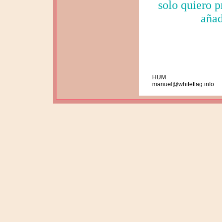
solo quiero p
añad
HUM
manuel@whiteflag.info